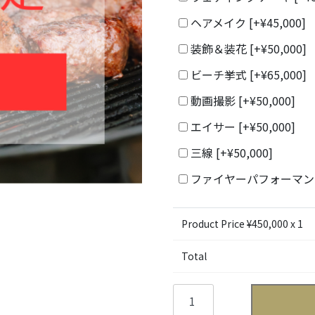
ヘアメイク
[+¥45,000]
装飾＆装花
[+¥50,000]
ビーチ挙式
[+¥65,000]
動画撮影
[+¥50,000]
エイサー
[+¥50,000]
三線
[+¥50,000]
ファイヤーパフォーマ
Product Price ¥
450,000
x 1
Total
沖
縄