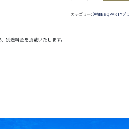
BBQPARTY
プ
カテゴリー:
沖縄BBQPARTYプ
ラ
ン
（休
日）
で、別途料金を頂戴いたします。
30
名
様〜
個