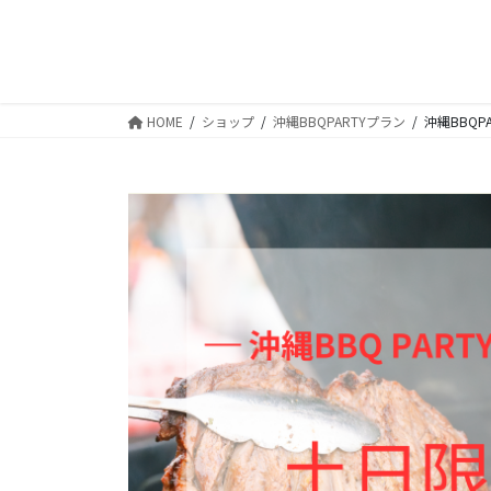
コ
ナ
ン
ビ
テ
ゲ
ン
ー
ツ
シ
HOME
ショップ
沖縄BBQPARTYプラン
沖縄BBQP
へ
ョ
ス
ン
キ
に
ッ
移
プ
動