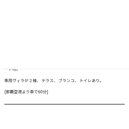
[プライベートビーチ / 読谷]
〒904-0322
沖縄県読谷村波平仲折原1271番
本島の北部に位置し、高級リゾートホテルが立ち並ぶ西海岸を貸
切れる絶景のプライベートビーチ。贅沢で静かな時間を過ごした
い方や、沖縄の自然と文化を満喫したい方にとって理想的なリゾ
ート地。
専用ヴィラが２棟、 テラス、 ブランコ、 トイレあり。
[那覇空港より車で60分]